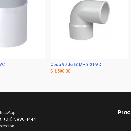
PVC
Codo 90 de 63 MH 3.2 PVC
$
1.500,00
Prod
hatsApp
(011) 5880-1444
rección