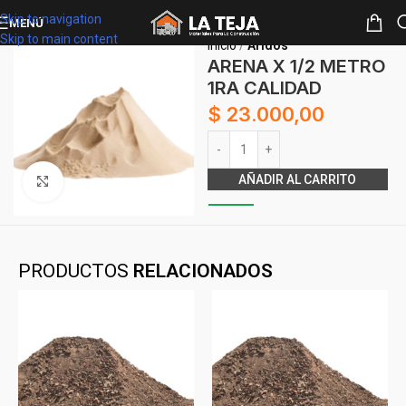
Skip to navigation
MENÚ
Skip to main content
Inicio
Áridos
ARENA X 1/2 METRO
1RA CALIDAD
$
23.000,00
Alternative:
AÑADIR AL CARRITO
Clickee para agrandar
PRODUCTOS
RELACIONADOS