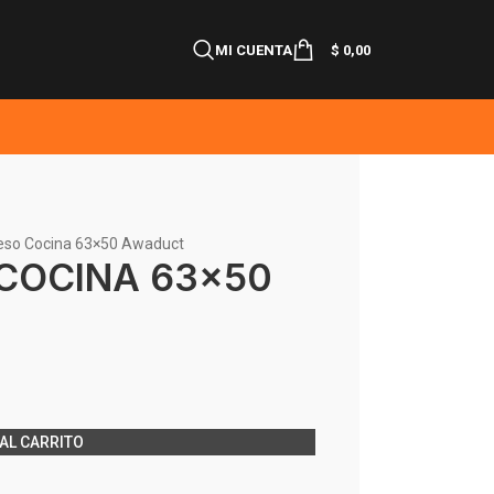
MI CUENTA
$
0,00
eso Cocina 63×50 Awaduct
COCINA 63×50
AL CARRITO