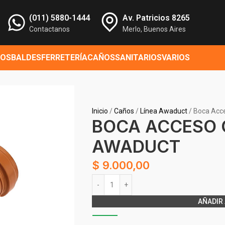
(011) 5880-1444
Av. Patricios 8265
Contactanos
Merlo, Buenos Aires
ROS
BALDES
FERRETERÍA
CAÑOS
SANITARIOS
VARIOS
Inicio
Caños
Línea Awaduct
Boca Acc
BOCA ACCESO 
AWADUCT
$
9.000,00
Alternative:
AÑADIR 