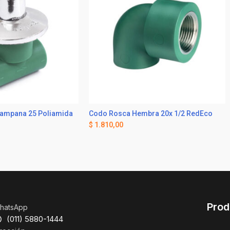
Campana 25 Poliamida
Codo Rosca Hembra 20x 1/2 RedEco
$
1.810,00
Prod
hatsApp
(011) 5880-1444