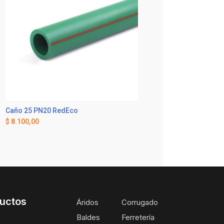
Caño 25 PN20 RedEco
$
8.100,00
uctos
Áridos
Corrugado
Baldes
Ferretería