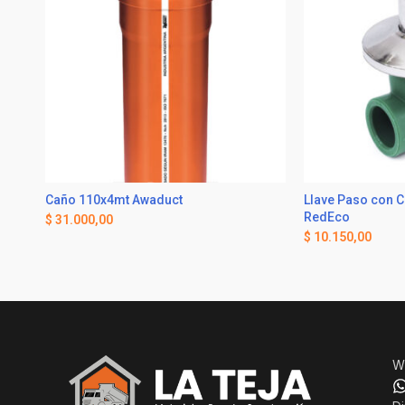
Caño 110x4mt Awaduct
Llave Paso con 
RedEco
$
31.000,00
$
10.150,00
W