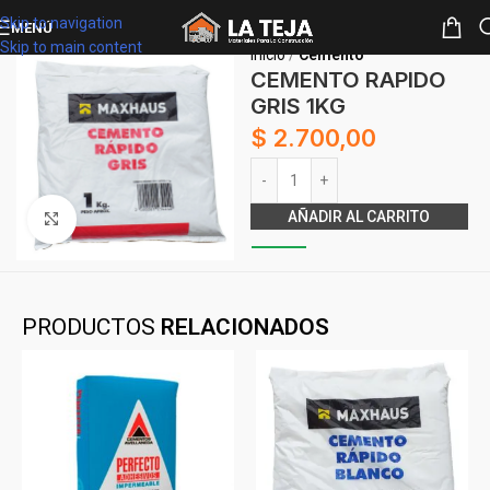
Skip to navigation
MENÚ
Skip to main content
Inicio
Cemento
CEMENTO RAPIDO
GRIS 1KG
$
2.700,00
Alternative:
AÑADIR AL CARRITO
Clickee para agrandar
PRODUCTOS
RELACIONADOS