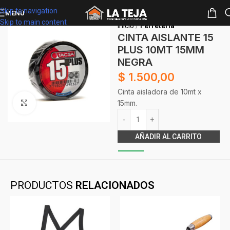
Skip to navigation
MENÚ
Skip to main content
Inicio
Ferretería
CINTA AISLANTE 15
PLUS 10MT 15MM
NEGRA
$
1.500,00
Cinta aisladora de 10mt x
15mm.
Clickee para agrandar
Alternative:
AÑADIR AL CARRITO
PRODUCTOS
RELACIONADOS