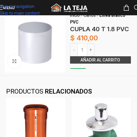
Skip to navigation
MENÚ
Skip to main content
Inicio
Caños
Línea Blanco
PVC
CUPLA 40 T 1.8 PVC
$
410,00
Alternative:
AÑADIR AL CARRITO
Clickee para agrandar
PRODUCTOS
RELACIONADOS