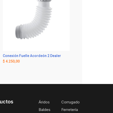
Conexión Fuelle Acordeón 2 Dealer
$
4.250,00
uctos
Áridos
Corrugado
Baldes
Ferretería