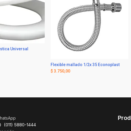
stica Universal
Flexible mallado 1/2x 35 Econoplast
$
3.750,00
Prod
hatsApp
(011) 5880-1444