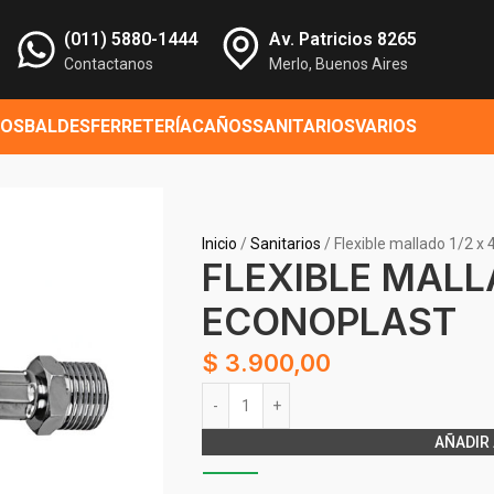
(011) 5880-1444
Av. Patricios 8265
Contactanos
Merlo, Buenos Aires
ROS
BALDES
FERRETERÍA
CAÑOS
SANITARIOS
VARIOS
Inicio
Sanitarios
Flexible mallado 1/2 x
FLEXIBLE MALL
ECONOPLAST
$
3.900,00
Alternative:
AÑADIR 