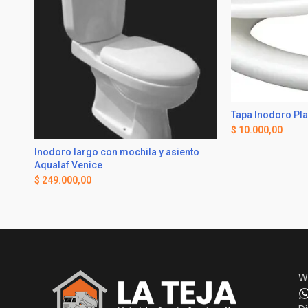
Tapa Inodoro Pla
$
10.000,00
Inodoro largo con mochila y asiento
Aqualaf Venice
$
249.000,00
W