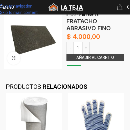
Skip to navigation
MENÚ
Skip to main content
Inicio
Ferretería
FRATACHO
ABRASIVO FINO
$
4.000,00
Alternative:
AÑADIR AL CARRITO
Clickee para agrandar
PRODUCTOS
RELACIONADOS