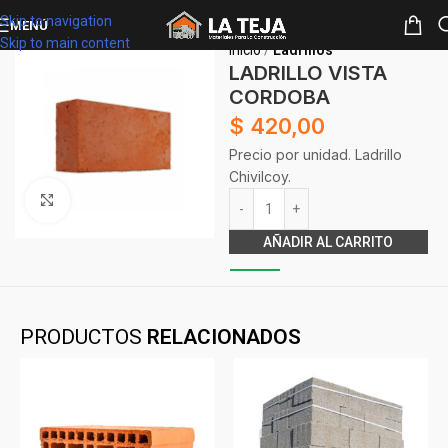
Skip to navigation
MENÚ
Skip to main content
Inicio
Ladrillos
LADRILLO VISTA
CORDOBA
$
420,00
Precio por unidad. Ladrillo
Chivilcoy.
Alternative:
Clickee para agrandar
AÑADIR AL CARRITO
PRODUCTOS
RELACIONADOS