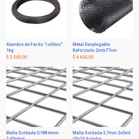
Alambre de Fardo “rollitos”
Metal Desplegable
1kg
Reforzado 2mtx77cm
$
5.500,00
$
4.600,00
Malla Soldada Q188 6mm
Malla Soldada 3,7mm 2x5mt
2,40x6mt
15×15 Acindar