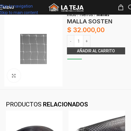
Skip to navigation
MENÚ
Skip to main content
Inicio
Hierros
Mallas
MALLA SOSTEN
$
32.000,00
Alternative:
AÑADIR AL CARRITO
Clickee para agrandar
PRODUCTOS
RELACIONADOS