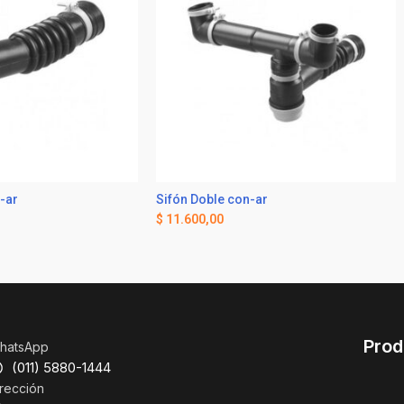
-ar
Sifón Doble con-ar
$
11.600,00
Prod
hatsApp
(011) 5880-1444
rección