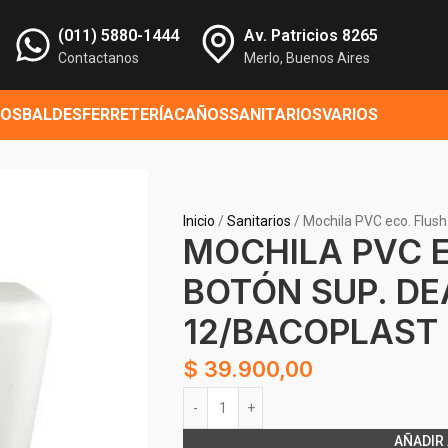
(011) 5880-1444
Av. Patricios 8265
Contactanos
Merlo, Buenos Aires
ROS
BALDES
FERRETERÍA
CAÑOS
SANITARIOS
VARIOS
Inicio
Sanitarios
Mochila PVC eco. Flush
MOCHILA PVC E
BOTÓN SUP. DE
12/BACOPLAST
$
39.900,00
Alternative:
AÑADIR 