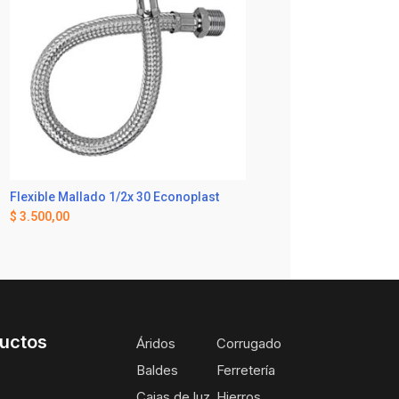
Flexible Mallado 1/2x 30 Econoplast
$
3.500,00
uctos
Áridos
Corrugado
Baldes
Ferretería
Cajas de luz
Hierros