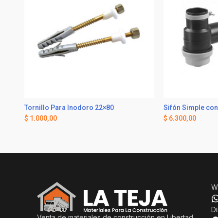
Tornillo Para Inodoro 22×80
Sifón Simple con
$
1.000,00
$
6.300,00
W
Di
Venta de materiales de construcción en Libertad,