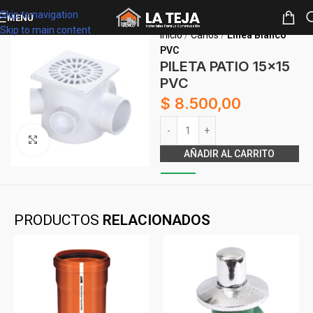
Skip to navigation
MENÚ
Skip to main content
Inicio
Caños
Línea Blanco
PVC
PILETA PATIO 15×15
PVC
$
8.500,00
Alternative:
Clickee para agrandar
AÑADIR AL CARRITO
PRODUCTOS
RELACIONADOS