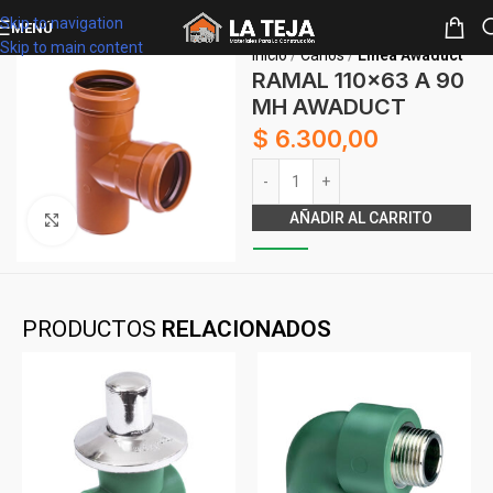
Skip to navigation
MENÚ
Skip to main content
Inicio
Caños
Línea Awaduct
RAMAL 110×63 A 90
MH AWADUCT
$
6.300,00
Alternative:
AÑADIR AL CARRITO
Clickee para agrandar
PRODUCTOS
RELACIONADOS