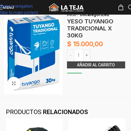
Skip to navigation
MENÚ
Skip to main content
Inicio
Uncategorized
YESO TUYANGO
TRADICIONAL X
30KG
$
15.000,00
Alternative:
AÑADIR AL CARRITO
Clickee para agrandar
PRODUCTOS
RELACIONADOS