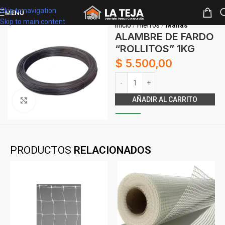
Skip to navigation
MENÚ
Skip to main content
Inicio
Hierros
Mallas
ALAMBRE DE FARDO
“ROLLITOS” 1KG
$
5.500,00
Alternative:
AÑADIR AL CARRITO
Clickee para agrandar
PRODUCTOS
RELACIONADOS