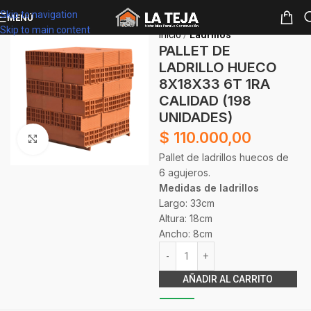
Skip to navigation
MENÚ
Skip to main content
Inicio
Ladrillos
PALLET DE
LADRILLO HUECO
8X18X33 6T 1RA
CALIDAD (198
UNIDADES)
$
110.000,00
Clickee para agrandar
Pallet de ladrillos huecos de
6 agujeros.
Medidas de ladrillos
Largo: 33cm
Altura: 18cm
Ancho: 8cm
Alternative:
AÑADIR AL CARRITO